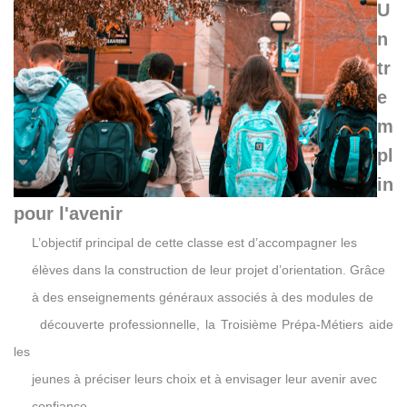
U
n
tr
e
m
pl
in
pour l'avenir
L’objectif principal de cette classe est d’accompagner les
élèves dans la construction de leur projet d’orientation. Grâce
à des enseignements généraux associés à des modules de
découverte professionnelle, la Troisième Prépa-Métiers aide
les
jeunes à préciser leurs choix et à envisager leur avenir avec
confiance.