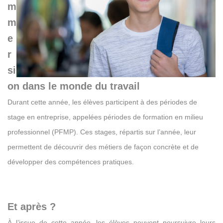
m
m
e
r
si
on dans le monde du travail
Durant cette année, les élèves participent à des périodes de
stage en entreprise, appelées périodes de formation en milieu
professionnel (PFMP). Ces stages, répartis sur l’année, leur
permettent de découvrir des métiers de façon concrète et de
développer des compétences pratiques.
Et après ?
À l’issue de cette année, les élèves peuvent poursuivre leurs