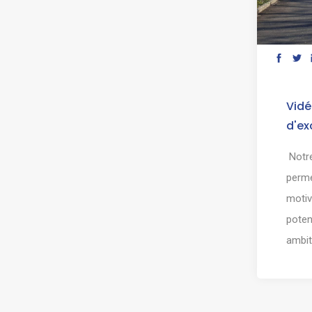
Vidé
d'ex
Notre
perme
motiv
poten
ambiti